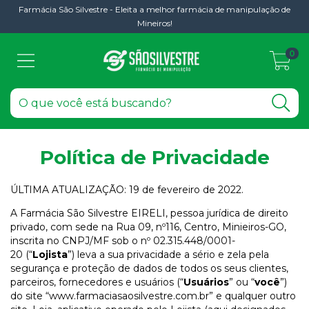
Farmácia São Silvestre - Eleita a melhor farmácia de manipulação de
Mineiros!
0
Política de Privacidade
ÚLTIMA ATUALIZAÇÃO: 19 de fevereiro de 2022.
A Farmácia São Silvestre EIRELI, pessoa jurídica de direito
privado, com sede na Rua 09, nº116, Centro, Minieiros-GO,
inscrita no CNPJ/MF sob o nº 02.315.448/0001-
20 (“
Lojista
”) leva a sua privacidade a sério e zela pela
segurança e proteção de dados de todos os seus clientes,
parceiros, fornecedores e usuários (“
Usuários
” ou “
você
”)
do site “www.farmaciasaosilvestre.com.br” e qualquer outro