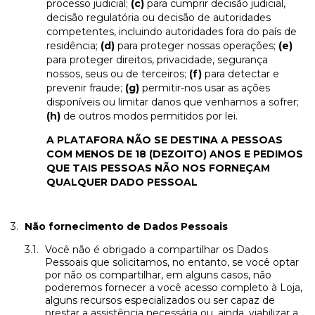
processo judicial;
(c)
para cumprir decisão judicial,
decisão regulatória ou decisão de autoridades
competentes, incluindo autoridades fora do país de
residência;
(d)
para proteger nossas operações;
(e)
para proteger direitos, privacidade, segurança
nossos, seus ou de terceiros;
(f)
para detectar e
prevenir fraude;
(g)
permitir-nos usar as ações
disponíveis ou limitar danos que venhamos a sofrer;
(h)
de outros modos permitidos por lei.
A PLATAFORA NÃO SE DESTINA A PESSOAS
COM MENOS DE 18 (DEZOITO) ANOS E PEDIMOS
QUE TAIS PESSOAS NÃO NOS FORNEÇAM
QUALQUER DADO PESSOAL
Não fornecimento de Dados Pessoais
Você não é obrigado a compartilhar os Dados
Pessoais que solicitamos, no entanto, se você optar
por não os compartilhar, em alguns casos, não
poderemos fornecer a você acesso completo à Loja,
alguns recursos especializados ou ser capaz de
prestar a assistência necessária ou, ainda, viabilizar a