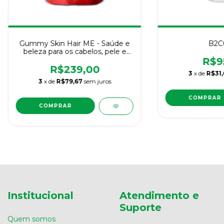
Gummy Skin Hair ME - Saúde e
B2C
beleza para os cabelos, pele e
unhas
R$9
R$239,00
3
x de
R$31,
3
x de
R$79,67
sem juros
Institucional
Atendimento e
Suporte
Quem somos