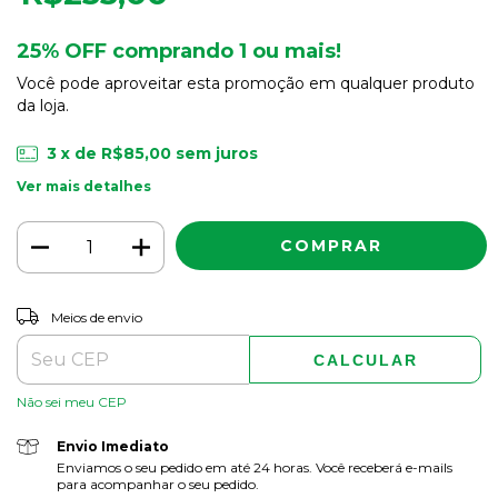
25% OFF comprando 1 ou mais!
Você pode aproveitar esta promoção em qualquer produto
da loja.
3
x de
R$85,00
sem juros
Ver mais detalhes
ALTERAR CEP
Entregas para o CEP:
Meios de envio
CALCULAR
Não sei meu CEP
Envio Imediato
Enviamos o seu pedido em até 24 horas. Você receberá e-mails
para acompanhar o seu pedido.