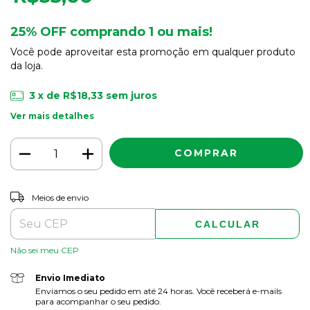
25% OFF comprando 1 ou mais!
Você pode aproveitar esta promoção em qualquer produto
da loja.
3
x de
R$18,33
sem juros
Ver mais detalhes
ALTERAR CEP
Entregas para o CEP:
Meios de envio
CALCULAR
Não sei meu CEP
Envio Imediato
Enviamos o seu pedido em até 24 horas. Você receberá e-mails
para acompanhar o seu pedido.