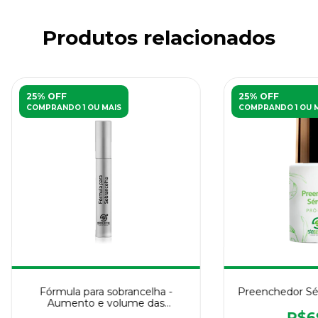
Produtos relacionados
25% OFF
25% OFF
COMPRANDO 1 OU MAIS
COMPRANDO 1 OU 
Fórmula para sobrancelha -
Preenchedor Sér
Aumento e volume das
sobrancelhas
R$6