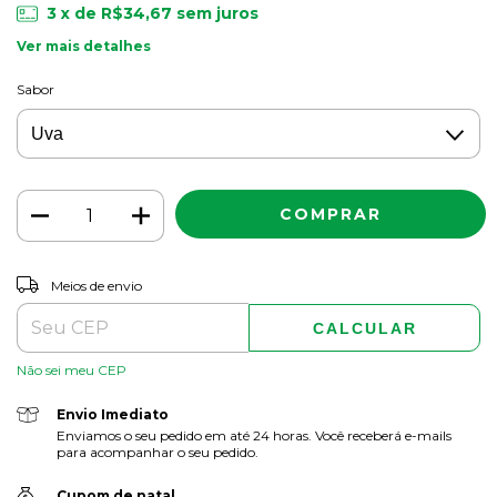
3
x de
R$34,67
sem juros
Ver mais detalhes
Sabor
ALTERAR CEP
Entregas para o CEP:
Meios de envio
CALCULAR
Não sei meu CEP
Envio Imediato
Enviamos o seu pedido em até 24 horas. Você receberá e-mails
para acompanhar o seu pedido.
Cupom de natal