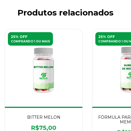
Produtos relacionados
25% OFF
25% OFF
COMPRANDO 1 OU MAIS
COMPRANDO 1 OU 
BITTER MELON
FÓRMULA PAR
MEM
R$75,00